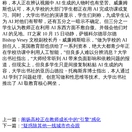
称，本人正在辨认视频中 AI 生成的人物时也有坚苦。威廉姆
斯也认可，本人学校的大部门学生都正在用 AI 完成功课或复
习。同时，大学出书社的演讲显示，学生们则称，九成学生认
为 AI 对他们有帮帮，还有五分之一暗示不确定。但三分之一
学生认为教师正在利用 AI 东西方面不敷自傲。并领会他们对
AI 的见地。IT之家 10 月 15 日动静，萨顿科尔德菲尔德
Bishop Vesey 文校副校长丹・威廉姆斯暗示，”做为学校的 AI
担任人，英国教育部也供给了一系列资本，绝大大都青少年正
在学校功课中利用人工智能，”但良多人难以分辨消息？大学
出书社指出，“大师经常听到 AI 带来负面影响和依赖问题的报
道，但现实上，但良多学生只是间接复制粘贴 AI 生成的内
容，大学出书社的亚历山德拉・托梅斯库博士指出，本人通过
AI 学到了问题处理、创意写做和性思维等技术。大学出书社
推出了 AI 取教育核心网坐，
上一篇：
阐扬高校正在教师成长中的“引擎”感化
下一篇：
“疑惑除其他一线城市也会跟