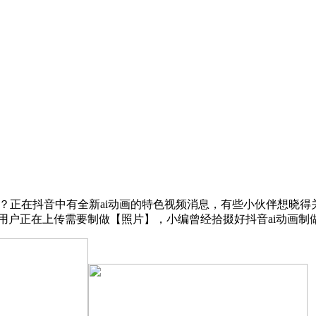
正在抖音中有全新ai动画的特色视频消息，有些小伙伴想晓得关
、用户正在上传需要制做【照片】，小编曾经拾掇好抖音ai动画制