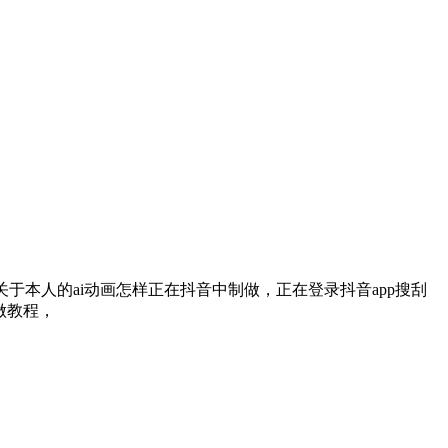
于本人的ai动画怎样正在抖音中制做，正在登录抖音app搜刮
做教程，