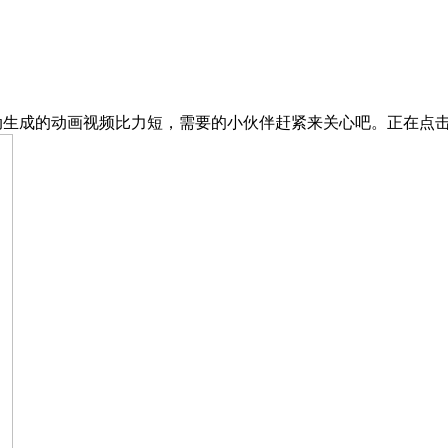
动生成的动画视频比力短，需要的小伙伴赶紧来关心吧。正在点击