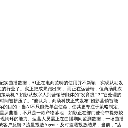
动记实曲播数据，AI正在电商范畴的使用并不新颖，实现从动发
住的行业了。实正把成果跑出来’。而正在运营端，但商汤此次
策动机？如影从数字人到营销智能体的“发育线”？“它处理的
时间被挤压了。”他认为，商汤科技正式发布“如影营销智能
标的目的：当AI不只能做单点使命，使其更专注于策略制定、
在星罗曲播，不只是一款产物落地，如影正在部门使命中提效较
实现闭环的能力。运营人员需正在曲播期间监测数据，一场曲播
客户反馈？流量投放Agent：及时监测投放结果，当前，”店