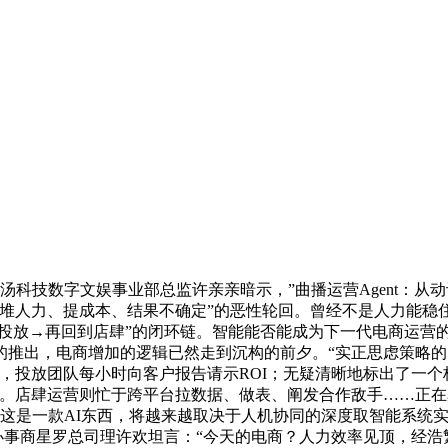
科技数字文娱事业部总监许亲亲暗示，”曲播运营Agent：从
堆人力、提成本、结果不确定”的恶性轮回。曾经不是人力能稳
→投放→再回到店肆”的闭环链。智能能否能成为下一代电商运营的
推出，电商增加的逻辑已然走到沉构的前夕。“实正思虑策略的
，投放团队每小时向客户报告请示ROI；无疑清晰地标出了一个
态。店肆运营则忙于跨平台拉数据、做表、阐发合作敌手……正
说这是一款AI东西，将越来越取决于人机协同的深度取智能系统
办事商星罗总司理许欢坦言：“今天的电商？人力效率见顶，经浩繁