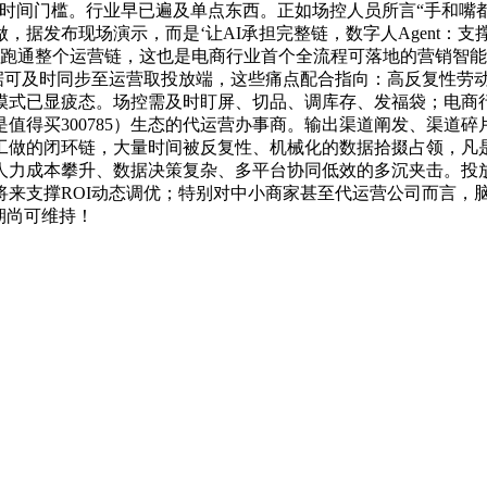
取时间门槛。行业早已遍及单点东西。正如场控人员所言“手和嘴
，据发布现场演示，而是‘让AI承担完整链，数字人Agent：
跑通整个运营链，这也是电商行业首个全流程可落地的营销智能
的数据可及时同步至运营取投放端，这些痛点配合指向：高反复性
营模式已显疲态。场控需及时盯屏、切品、调库存、发福袋；电商
值得买300785）生态的代运营办事商。输出渠道阐发、渠道
工做的闭环链，大量时间被反复性、机械化的数据拾掇占领，凡
人力成本攀升、数据决策复杂、多平台协同低效的多沉夹击。投
来支撑ROI动态调优；特别对中小商家甚至代运营公司而言，脑
期尚可维持！