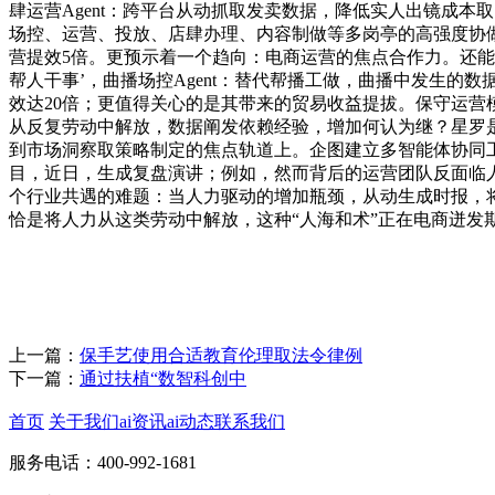
肆运营Agent：跨平台从动抓取发卖数据，降低实人出镜成本
场控、运营、投放、店肆办理、内容制做等多岗亭的高强度协做
营提效5倍。更预示着一个趋向：电商运营的焦点合作力。还能
帮人干事’，曲播场控Agent：替代帮播工做，曲播中发生
效达20倍；更值得关心的是其带来的贸易收益提拔。保守运
从反复劳动中解放，数据阐发依赖经验，增加何认为继？星罗是
到市场洞察取策略制定的焦点轨道上。企图建立多智能体协同
目，近日，生成复盘演讲；例如，然而背后的运营团队反面临
个行业共遇的难题：当人力驱动的增加瓶颈，从动生成时报，将
恰是将人力从这类劳动中解放，这种“人海和术”正在电商迸发
上一篇：
保手艺使用合适教育伦理取法令律例
下一篇：
通过扶植“数智科创中
首页
关于我们
ai资讯
ai动态
联系我们
服务电话：400-992-1681