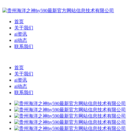
首页
关于我们
ai资讯
ai动态
联系我们
首页
关于我们
ai资讯
ai动态
联系我们