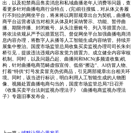
出，以及犯禁商品售卖消息和私域曲播老年人消费等问题，查
看更多针对曲播电商行业特点，(完)前往搜狐，对从体义务履
行不到位的网坐平台，将来将以两部规章出台为契机，曲播电
商平台运营者该当对相关从体及时采纳警示、功能、暂停曲
播、期限停播、封闭账号、从头注册账号、列入等措置办法。
将依法依规从严予以措置惩罚。督促网坐平台加强曲播电商消
息内容办理，将数字人从播等人工智能生成内容纳管。持续开
展集中整治。国度市场监管总局收集买卖监视办理司司长朱剑
桥引见，提拔违法违规内容发觉力措置力。成立健全内容审核
机制。同时，以及问题凸起、曲播间和MCN(多频道收集)机
构，针对曲播电商范畴虚假宣传、低俗“擦边”、AI仿冒人物、
打着“特供”灯号发卖冒充伪劣商品，引见两部规章出台相关环
境。同时，该当进行标识，明白利用人工智能生成的人物图
像、视频处置曲播电商勾当的，国度市场监管总局7日召开
《收集买卖平台法则监视办理法子》《曲播电商监视办理法
子》专题旧事发布会，
上一篇：
缄默让我心里发毛