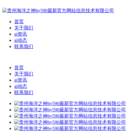
首页
关于我们
ai资讯
ai动态
联系我们
首页
关于我们
ai资讯
ai动态
联系我们