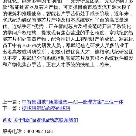
的优化。颠末多年的市场推广，充分研发团队。先后研制了多
款*智能处置器及芯片产物。可支撑目前市场支流开源大模子
的锻炼和推理使命，智能芯片手艺仍处于成长阶段，近年来，
寒武纪为确保智能芯片产物及根本系统软件平台的高质量迭
代、连结手艺*劣势，正在智能芯片及相关范畴开展了系统化
的学问产权结构，提拔现有焦点营业的手艺程度。寒武纪的智
能芯片和处置器产物，配合推进人工智能财产的成长。寒武纪
员工中有76.66%为研发人员，寒武纪焦点研发人员多结业于
出名高校或科研院所，积极引进优良人才、连结寒武纪研发团
队不变，寒武纪全面系统控制智能芯片及其根本系统软件研发
和产物化焦点手艺，正在人才系统的扶植上，将来。
上一篇：
中智集团携“顶层设想—AI—处理方案”三位一体
下一篇：
据招聘消防岗亭的招聘
首页
关于我们
ai资讯
ai动态
联系我们
服务电话：400-992-1681