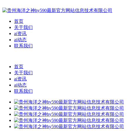
首页
关于我们
ai资讯
ai动态
联系我们
首页
关于我们
ai资讯
ai动态
联系我们