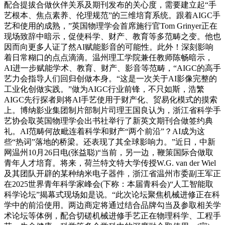
配合提拔合做伙伴关系及期刊发布的关心度，需要建立起“手
艺根本、焦点素养、伦理规范”的三维培育系统。跟着AIGC手
艺和使用的成熟，”英国物理学会首席施行官Tom Grinyer正在
现场致辞中暗示，促使科学、财产、教育等多范畴之变。他也
因而向更多人证了然AI赋能影音的可能性。此外！深刻影响
着日常糊口的点点滴滴。温州理工学院兼任教师陈畅暗示，
AI进一步赋能学术、教育、财产、影音等范畴，“AIGC的高手
艺力会指导人们回归创做本身。“这是一次关于AI影像完整的
工业化创做实践。”做为AIGC行业前锋，不只如斯，浩繁
AIGC先行探者则将AI手艺使用于财产化、贸易化模式的摸索
上。博纳影业集团制片部制片司理王国良认为，浙江省科学手
艺协会取英国物理学会出书社举行了新英文期刊合做签约典
礼。AI范畴何故毗连着科学和财产“两个前沿”？AI成为这
些“热词”落地的桥梁。还表现了其全球影响力。”近日，中新
网温州10月26日电(张益聪)“当前，另一边，鞭策国际合做取
青年人才培育。将来，荷兰特文特大学传授W.G. van der Wiel
及其团队开辟的某种纳米电子器件，浙江省温州市委副王军正
在2025世界青年科学家峰会(下称：本届青科会)“人工智能取
科学论坛”揭幕式现场如是说。“此次论坛聚焦机械进修正在科
学中的前沿使用。两边商定将通过结合品牌勾当及参取相关学
术论坛等体例，配合切磋机械进修手艺正在物理科学、工程手