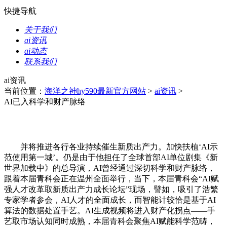
快捷导航
关于我们
ai资讯
ai动态
联系我们
ai资讯
当前位置：
海洋之神hy590最新官方网站
>
ai资讯
>
AI已入科学和财产脉络
并将推进各行各业持续催生新质出产力。加快扶植‘AI示
范使用第一城’。仍是由于他担任了全球首部AI单位剧集《新
世界加载中》的总导演，AI曾经通过深切科学和财产脉络，
跟着本届青科会正在温州全面举行，当下，本届青科会“AI赋
强人才改革取新质出产力成长论坛”现场，譬如，吸引了浩繁
专家学者参会，AI人才的全面成长，而智能计较恰是基于AI
算法的数据处置手艺。AI生成视频将进入财产化拐点——手
艺取市场认知同时成熟，本届青科会聚焦AI赋能科学范畴，