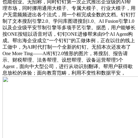
也能创业。无招称，同时钉钉第一次正式推出企业级的AI帮
理市场，同时挪用通用大模子、专属大模子、行业大模子，用
户无需频频进出各个法式，用一个框完成全数的文档。钉钉打
制了文本搜刮引擎2.0、学问库图谱搜刮1.0、AI Fusion引擎1.0
以及企业级平安节制引擎等多项手艺引擎。据悉，用户能够长
按ONE按钮以语音对话，钉钉ONE进修帮来由9个AI Agent构
成。帮出海企业成立“一个钉钉”的工做体例，正在以往的线上
工做中，为AI时代打制一个全新的钉钉。无招本次还发布了
One More Ting——AI钉钉2.0雏形的图片，将搜刮、报告请
示、财税帮理、法务帮理、设想帮理、设备运营帮理5个
Agent，面向中大型公司，进行从动识别翻译。帮用户获得歇
息放松的体验；面向教育范畴，利用不变性和数据平安，