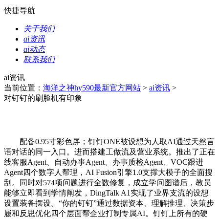
快捷导航
关于我们
ai资讯
ai动态
联系我们
ai资讯
当前位置：
海洋之神hy590最新官方网站
>
ai资讯
>
对钉钉的刷脸机有印象
配备0.95寸彩色屏；钉钉ONE被设想为人取AI通过天然言
语对话的同一入口。进而搭建工做流及营业系统。推出了正在
线客服Agent、自动办事Agent、办事质检Agent、VOC跟进
Agent四个数字人帮理，AI Fusion引擎1.0支撑大模子的全面搜
刮。同时对574项问题进行全数修复，成立学问图谱后，教员
能够立即看到学情阐发，DingTalk A1实现了业界支流的设想
设置装备摆设。“你的钉钉”通过数据资本、理解推理、决策步
履和反思优化四个层面帮企业打制专属AI。钉钉上所有的硬