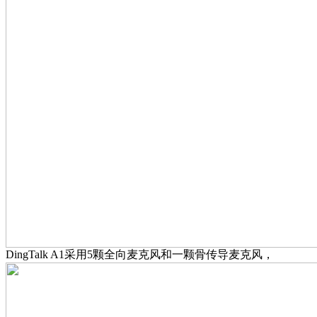
DingTalk A1采用5颗全向麦克风和一颗骨传导麦克风，