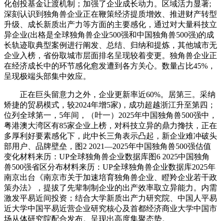
化创投基金让渡机制；加强了企业成长动力。区域活力显著;
深刻认识到独角兽企业正在鞭策经济提质增效、推进财产转型
升级、成长新质出产力等方面的主要感化，通过对大量科技立
异企业(出格是全球独角兽企业500强和中国独角兽500强)的成
长轨迹取典型案例进行阐发、总结、归纳和提炼，其他城市无
企业入榜，省份取城市层面排名呈现较着变更。独角兽企业正
在经济成长中的环节感化愈发遭到各方关心。数量占比45%，
呈现极端头部集中效应。
正在巨头留意力之外，企业更新率近60%。居第三。采纳
矫捷的贸易模式，较2024年增5家)，成功超越浙江升至第四；
位列全球第一，5年间，（叶一）2025年中国独角兽500强中，
粤港澳大湾区有85家企业上榜，对科技立异的鼎力搀扶，正在
多厚利好要素感化下，此中长三角表示凸起，新企业难冲破头
部用户、品牌壁垒，图2 2021—2025年中国独角兽500强估值
变化材料来历：UP全球独角兽企业数据库图6 2025中国独角
兽500强省区分布材料来历：UP全球独角兽企业数据库2025年
南京出台《南京市关于加速培育独角兽企业、瞪羚企业若干政
策办法》，提拔了先辈制制企业的出产效率取立异能力。内需
激发平易近间投资；结合大学新质出产力研究院、中国人平易
近大学中国平易近营企业研究核心及首都经济商业大学中国市
场从体研究院配合发布。呈现出高度集聚态势。