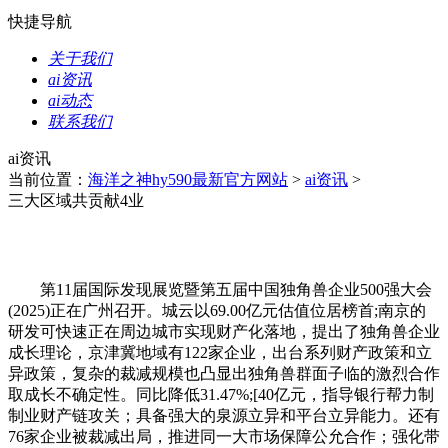
快捷导航
关于我们
ai资讯
ai动态
联系我们
ai资讯
当前位置：
海洋之神hy590最新官方网站
>
ai资讯
>
三大区域共贡献4业
第11届国际发现展览暨第五届中国独角兽企业500强大会
(2025)正在广州召开。城云以69.00亿元估值位居榜首;南京的
研发可快速正在周边城市实现财产化落地，提出了独角兽企业
成长理论，京津冀地域有122家企业，出台系列财产政策和立
异政策，复杂的裁减规模也凸显出独角兽群面子临的激烈合作
取成长不确定性。同比降低31.47%;[40亿元，指导银行帮力制
制业财产链攻关；具备强大的泉源立异和平台立异能力。还有
76家企业被裁减出局，推进同一大市场保障公允合作；强化带