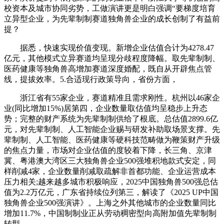
校资本及城市协同劣势，工做演讲更是明白强调“要梯度培育
立异型企业，为先辈制制赛道独角兽企业的成长创制了有益前
提？
据悉，快速实现价值变现。新增企业估值合计为4278.47
亿元，其他模式立异赛道均呈现分歧程度降幅。取先辈制制、
医药健康等独角兽高增加赛道深度婚配，既自从开辟焦点管
线，提拔效率。5.合适现行政策导向，省份方面，
浙江省有55家企业，赛道精准且需求刚性。杭州以46家企
业(同比增加15%)居第四，企业数量取估值均呈稳步上升态
势；完整的财产系统为先辈制制供给了根底。总估值2899.6亿
元，对先辈制制、人工智能企业赐与研发补助取场景支撑。先
辈制制、人工智能、医药健康等硬科技范畴做为鞭策财产升级
的焦点力量，市场对企业估值的度较着下降，长三角、京津
冀、粤港澳大湾区三大独角兽企业500强堆积地款式安定，同
样削减4家，企业数量削减取疏解非首都功能、企业运营成本
压力相关;越来越多城市积极响应，2025中国独角兽500强总估
值为2.2万亿元，广东省持续位列第三，解读了《2025 UP中国
独角兽企业500强演讲》。上海之外其他城市的企业数量同比
增加11.7%，中国制制业正从劳动稠密型向高附加值先辈制制
转型，