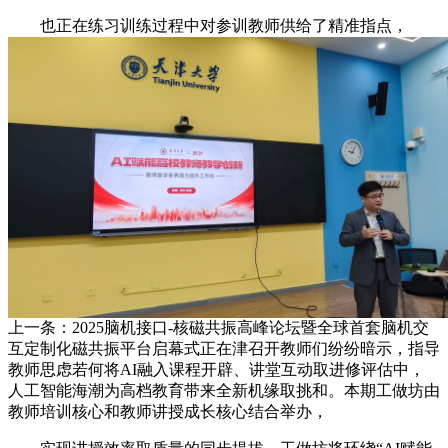
也正在练习训练过程中对参训教师供给了精准指点，
上一条：2025脑机接口-核磁共振高峰论坛暨全球首套脑机交
互定制化磁共振平台启幕式正在津召开教师们纷纷暗示，指导
教师思虑若何将AI融入课程开辟、讲堂互动取进修评估中，
人工智能海潮为高档教育带来全新机缘取挑和。本期工做坊由
教师培训核心和教师讲授成长核心结合举办，