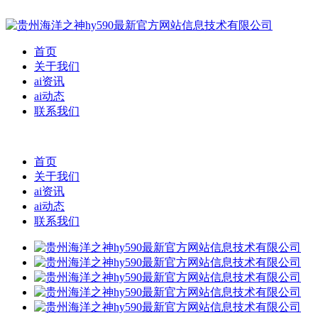
首页
关于我们
ai资讯
ai动态
联系我们
首页
关于我们
ai资讯
ai动态
联系我们