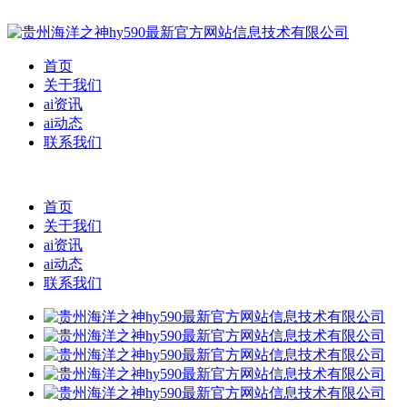
首页
关于我们
ai资讯
ai动态
联系我们
首页
关于我们
ai资讯
ai动态
联系我们