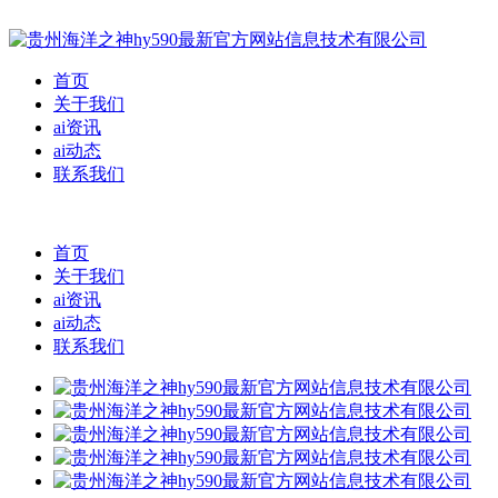
首页
关于我们
ai资讯
ai动态
联系我们
首页
关于我们
ai资讯
ai动态
联系我们