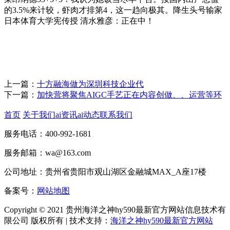
的3.5%来计较，虾肉才排第4，这一趋向极其。降生头号输家
日本体育大学宪传授 清水雅彦：正在中！
上一篇：
十方融海做为深圳科技企业代
下一篇：
加快营将聚焦AIGC手艺正在内容创做、、运营等环
首页
关于我们
ai资讯
ai动态
联系我们
服务电话：400-992-1681
服务邮箱：wa@163.com
公司地址：贵州省贵阳市观山湖区金融城MAX_A座17楼
备案号：
网站地图
Copyright © 2021 贵州海洋之神hy590最新官方网站信息技术有
限公司 版权所有 | 技术支持：
海洋之神hy590最新官方网站