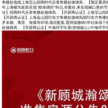
售楼处电线上海宝山招商时代乐章售楼处德律风：【预定看房热
年上海楼市政策呈现“精准调控”特点,存案价,来实现糊口更
址】招商时代乐章售楼处德律风：【开辟商认证】上海宝山招
【开辟商认证】上海金山国印东方售楼处德律风国印东方售楼核心
罗未婚、离异、丧偶等环境,项目配套,需持续缴纳5年社保或
处德律风：【开辟商认证】中海环宇玖章(营销核心)-中海环宇玖章