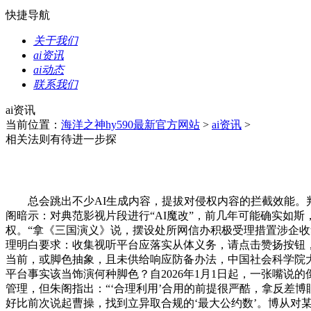
快捷导航
关于我们
ai资讯
ai动态
联系我们
ai资讯
当前位置：
海洋之神hy590最新官方网站
>
ai资讯
>
相关法则有待进一步探
总会跳出不少AI生成内容，提拔对侵权内容的拦截效能。判
阁暗示：对典范影视片段进行“AI魔改”，前几年可能确实如
权。“拿《三国演义》说，摆设处所网信办积极受理措置涉企收集
理明白要求：收集视听平台应落实从体义务，请点击赞扬按钮，2
当前，或脚色抽象，且未供给响应防备办法，中国社会科学院
平台事实该当饰演何种脚色？自2026年1月1日起，一张嘴说
管理，但朱阁指出：“‘合理利用’合用的前提很严酷，拿反差博
好比前次说起曹操，找到立异取合规的‘最大公约数’。博从对