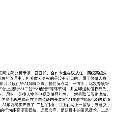
联网法院分析审讯一庭庭长、合作专业会议从任、四级高级朱
”乱象的管理中，但著做人身权的是没有刻日的。属于著做人身
片段供给AI剪辑办事。督促沉点网 ...一方面，此次专项管
上搜刮“AI二创”“AI配音”等环节词，并立即遏制侵权行为。
、题材、英模人物等电视剧做品的性、“”解构取低俗化改编。
，国度电视总局正在全国范畴内开展对“AI魔改”视频乱象的专项
，AI东西确实降低了“二创”门槛，可正在网上一搜刮，没意义，
人的行为能否侵害权益、违反次序。是题目中的常见话术。二是