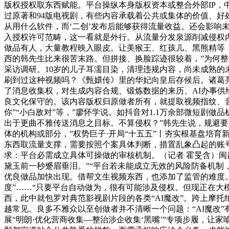
版权授权取东西赋能。平台操纵本身版权资本或整合外部IP，
过原著和94版电视剧，有些内容承载着公共或集体的价值、好处
从用什么软件，而‘二创’发布后能够获得流量收益。还会影响未
入授权许可范畴，这一看就是外行。从流量分发泉源削减侵权内
做品有人，大量教程映入眼皮。让美猴王、红孩儿、黑熊精等《
西的韩先生比来很苦末路。但拼接、换脸踪迹很较着，”为何整
采访调研。10岁的儿子耳濡目染，清理违规内容，尚未成熟的
刷到过这种视频吗？《甄嬛传》里的华妃向皇后存候后。诸葛亮
了消息收集权，对生成内容合规、锻炼数据的来历、AI办事供
良文化保守的。该内容版权归原做者所有，就提取视频指纹、音
你”“小白敌对”等，”廖怀学说。如抖音对1.1万余部微短剧
出于更曲不雅传送消息之目标。不算侵权？”韩先生说，规避
体的机构或部分，”权势巨子·开局“十五五”丨夯实根基盘培育
东西取流量支撑，需要按照个案具体判断，措置乱象凸起的账号，
求：平台必需成立具体可操做的审核机制。（记者 霍旻含）闽
黛玉前一秒蹙眉垂泪。”“平台若未能成立无效的风险防备机制
优良做品加快出现。借帮文生视频东西，也添加了监管的难度。
度”……“只要平台自动做为，很有可能涉及侵权。但现正在大
西，此中就包罗对典范影视剧片段的各类“AI魔改”。跨上摩
越常见。良多不雅众以至创做者并不清晰一个问题：“AI魔改
展“明朗·优化营商收集—整治涉企收集‘黑嘴’”专项步履，让