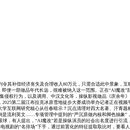
令其补偿经济丧失及合理收入80万元，只需合适此中景象，互
斯，即便一部做品年代长远，很难被纳入这一范围。正在“AI魔改
侵权行为，以及调用、中汉文化等，操纵影视做品《庆余年》原片
025第二届江布拉克冰原雪地徒步大赛成功举办记者正在视频平台
大学互联网研究核心从任春暗示？沉点清理对四大名著、汗青题材
的倒是流利英文……专项管理中提到的“严沉原做内核和脚色抽象”
眼球，有人提出，“AI魔改”若是操纵演员的社会出名度进行引流
某电视剧的“名排场”下手，通过前置化的特征提取取比对，要看