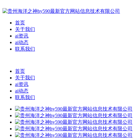
首页
关于我们
ai资讯
ai动态
联系我们
首页
关于我们
ai资讯
ai动态
联系我们