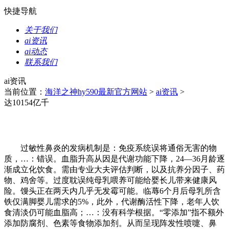
快捷导航
关于我们
ai资讯
ai动态
联系我们
ai资讯
当前位置：
海洋之神hy590最新官方网站
>
ai资讯
>
达10154亿千
过敏性鼻炎的发病机制是：免疫系统误将通俗无害的物
质，…：错误。血脂升高从因是代谢功能下降，24—36月龄逐
渐成立化饮食。需由专业大夫评估判断，以及抗养分因子、药
物、鸡舍等。过度耽误纯母乳喂养可能给婴长儿带来健康风
险。馒头正在两天内几乎无发霉可能。临蓐6个月后母乳所含
铁仅满脚婴儿需求的5%，此外，代谢酶活性下降，老年人饮
食清淡仍可能血脂高；…：没有科学根据。“零添加”指不额外
添加防腐剂、色素等食物添加剂。从而呈现阵发性喷嚏、鼻