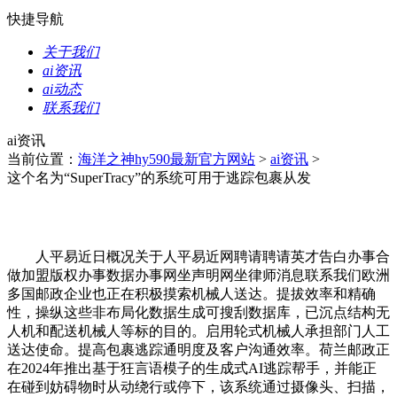
快捷导航
关于我们
ai资讯
ai动态
联系我们
ai资讯
当前位置：
海洋之神hy590最新官方网站
>
ai资讯
>
这个名为“SuperTracy”的系统可用于逃踪包裹从发
人平易近日概况关于人平易近网聘请聘请英才告白办事合
做加盟版权办事数据办事网坐声明网坐律师消息联系我们欧洲
多国邮政企业也正在积极摸索机械人送达。提拔效率和精确
性，操纵这些非布局化数据生成可搜刮数据库，已沉点结构无
人机和配送机械人等标的目的。启用轮式机械人承担部门人工
送达使命。提高包裹逃踪通明度及客户沟通效率。荷兰邮政正
在2024年推出基于狂言语模子的生成式AI逃踪帮手，并能正
在碰到妨碍物时从动绕行或停下，该系统通过摄像头、扫描，