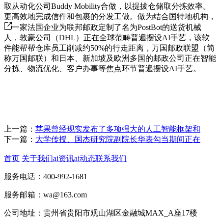
取从动化公司Buddy Mobility合做，以提拔仓储取分拣效率。
更高效地完成信件和包裹的分发工做。做为结合国特地机构，
一家法国企业为联邦邮政定制了名为PostBot的送货机械
人，敦豪公司（DHL）正在全球范畴普遍摆设AI手艺，该软
件能帮帮仓库员工削减约50%的行走距离，万国邮政联盟（简
称万国邮联）和日本、新加坡及欧洲多国的邮政公司正在智能
分拣、物流优化、客户办事等焦点环节普遍摆设AI手艺。
上一篇：
苹果曾经现实发布了多项强大的人工智能框架和
下一篇：
大学传授、国杰研究院副院长华表勾当期间正在
首页
关于我们
ai资讯
ai动态
联系我们
服务电话：400-992-1681
服务邮箱：wa@163.com
公司地址：贵州省贵阳市观山湖区金融城MAX_A座17楼