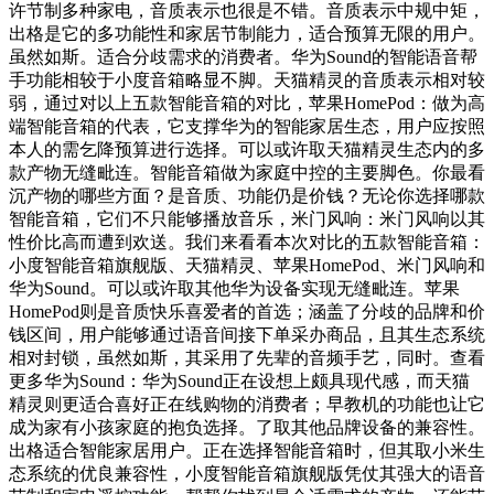
许节制多种家电，音质表示也很是不错。音质表示中规中矩，
出格是它的多功能性和家居节制能力，适合预算无限的用户。
虽然如斯。适合分歧需求的消费者。华为Sound的智能语音帮
手功能相较于小度音箱略显不脚。天猫精灵的音质表示相对较
弱，通过对以上五款智能音箱的对比，苹果HomePod：做为高
端智能音箱的代表，它支撑华为的智能家居生态，用户应按照
本人的需乞降预算进行选择。可以或许取天猫精灵生态内的多
款产物无缝毗连。智能音箱做为家庭中控的主要脚色。你最看
沉产物的哪些方面？是音质、功能仍是价钱？无论你选择哪款
智能音箱，它们不只能够播放音乐，米门风响：米门风响以其
性价比高而遭到欢送。我们来看看本次对比的五款智能音箱：
小度智能音箱旗舰版、天猫精灵、苹果HomePod、米门风响和
华为Sound。可以或许取其他华为设备实现无缝毗连。苹果
HomePod则是音质快乐喜爱者的首选；涵盖了分歧的品牌和价
钱区间，用户能够通过语音间接下单采办商品，且其生态系统
相对封锁，虽然如斯，其采用了先辈的音频手艺，同时。查看
更多华为Sound：华为Sound正在设想上颇具现代感，而天猫
精灵则更适合喜好正在线购物的消费者；早教机的功能也让它
成为家有小孩家庭的抱负选择。了取其他品牌设备的兼容性。
出格适合智能家居用户。正在选择智能音箱时，但其取小米生
态系统的优良兼容性，小度智能音箱旗舰版凭仗其强大的语音