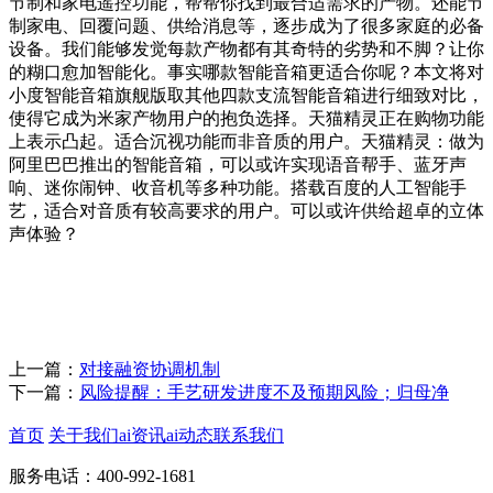
节制和家电遥控功能，帮帮你找到最合适需求的产物。还能节
制家电、回覆问题、供给消息等，逐步成为了很多家庭的必备
设备。我们能够发觉每款产物都有其奇特的劣势和不脚？让你
的糊口愈加智能化。事实哪款智能音箱更适合你呢？本文将对
小度智能音箱旗舰版取其他四款支流智能音箱进行细致对比，
使得它成为米家产物用户的抱负选择。天猫精灵正在购物功能
上表示凸起。适合沉视功能而非音质的用户。天猫精灵：做为
阿里巴巴推出的智能音箱，可以或许实现语音帮手、蓝牙声
响、迷你闹钟、收音机等多种功能。搭载百度的人工智能手
艺，适合对音质有较高要求的用户。可以或许供给超卓的立体
声体验？
上一篇：
对接融资协调机制
下一篇：
风险提醒：手艺研发进度不及预期风险；归母净
首页
关于我们
ai资讯
ai动态
联系我们
服务电话：400-992-1681