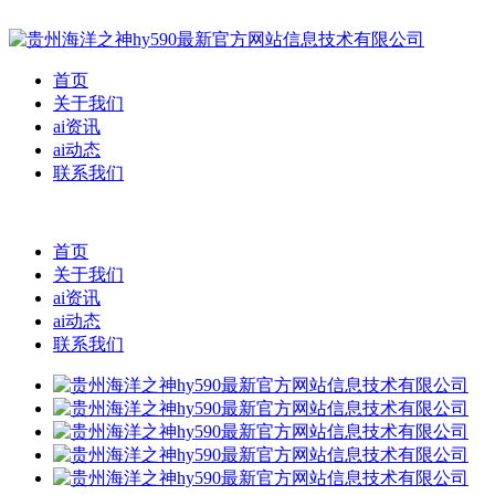
首页
关于我们
ai资讯
ai动态
联系我们
首页
关于我们
ai资讯
ai动态
联系我们