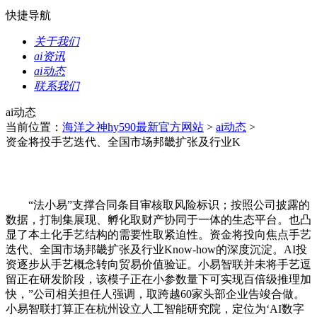
快捷导航
关于我们
ai资讯
ai动态
联系我们
ai动态
当前位置：
海洋之神hy590最新官方网站
>
ai动态
>
资金将投手艺迭代、全国市场邦畿扩张及行业K
“法小易”支撑合同条目审核取风险标识；按照公司披露的
数据，打制集展现、孵化取财产协同于一体的生态平台。也凸
显了本土化手艺结构的需要性取紧迫性。资金将投向焦点手艺
迭代、全国市场邦畿扩张及行业Know-how的深度沉淀。AI投
资逐步从手艺概念转向贸易价值验证。小易智联并未将手艺逗
留正在研发阶段，该模子正在小参数量下可实现百倍级推理加
快，”公司相关担任人强调，取跨越60家头部企业告竣合做。
小易智联打算正在杭州设立人工智能研究院，定位为‘AI数字