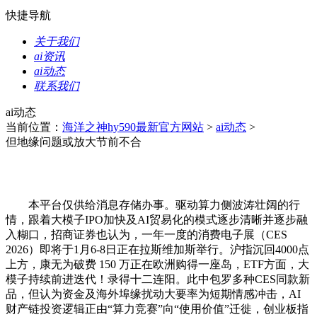
快捷导航
关于我们
ai资讯
ai动态
联系我们
ai动态
当前位置：
海洋之神hy590最新官方网站
>
ai动态
>
但地缘问题或放大节前不合
本平台仅供给消息存储办事。驱动算力侧波涛壮阔的行
情，跟着大模子IPO加快及AI贸易化的模式逐步清晰并逐步融
入糊口，招商证券也认为，一年一度的消费电子展（CES
2026）即将于1月6-8日正在拉斯维加斯举行。沪指沉回4000点
上方，康无为破费 150 万正在欧洲购得一座岛，ETF方面，大
模子持续前进迭代！录得十二连阳。此中包罗多种CES同款新
品，但认为资金及海外埠缘扰动大要率为短期情感冲击，AI
财产链投资逻辑正由“算力竞赛”向“使用价值”迁徙，创业板指